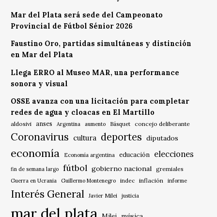
Mar del Plata será sede del Campeonato
Provincial de Fútbol Sénior 2026
Faustino Oro, partidas simultáneas y distinción
en Mar del Plata
Llega ERRO al Museo MAR, una performance
sonora y visual
OSSE avanza con una licitación para completar
redes de agua y cloacas en El Martillo
anses
aldosivi
Básquet
concejo deliberante
Argentina
aumento
Coronavirus
deportes
cultura
diputados
economía
elecciones
educación
Economía argentina
fútbol
gobierno nacional
gremiales
fin de semana largo
indec
inflación
Guerra en Ucrania
Guillermo Montenegro
informe
Interés General
Javier Milei
justicia
mar del plata
música
Milei