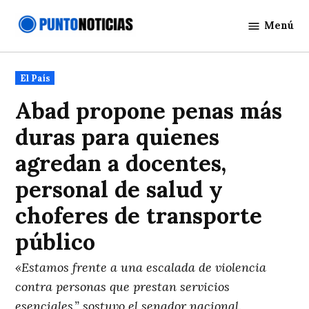
Saltar
Menú
al
Punto
contenido
Noticias
Publicado
El País
en
Abad propone penas más
duras para quienes
agredan a docentes,
personal de salud y
choferes de transporte
público
«Estamos frente a una escalada de violencia
contra personas que prestan servicios
esenciales,” sostuvo el senador nacional.