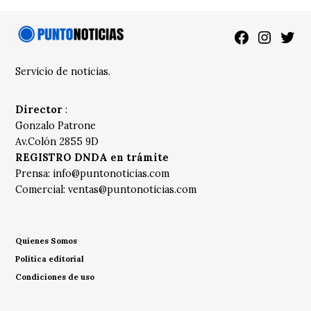
Facebook
Instagra
Twitt
Servicio de noticias.
Director
:
Gonzalo Patrone
Av.Colón 2855 9D
REGISTRO DNDA en trámite
Prensa:
info@puntonoticias.com
Comercial:
ventas@puntonoticias.com
Quienes Somos
Política editorial
Condiciones de uso