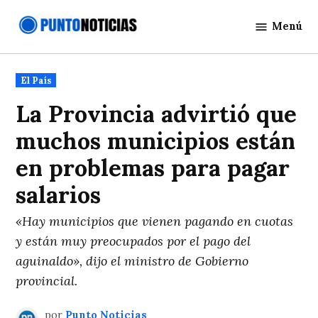
Saltar
Menú
al
Punto
contenido
Noticias
Publicado
El País
en
La Provincia advirtió que
muchos municipios están
en problemas para pagar
salarios
«Hay municipios que vienen pagando en cuotas
y están muy preocupados por el pago del
aguinaldo», dijo el ministro de Gobierno
provincial.
por
Punto Noticias