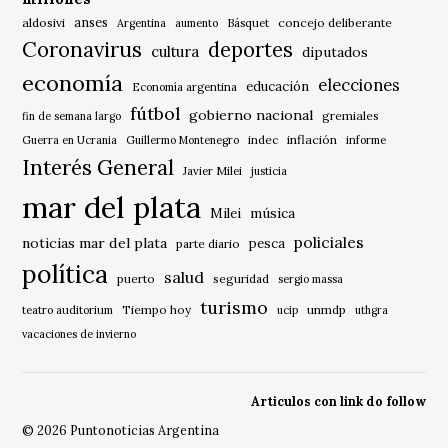
anses
aldosivi
Básquet
concejo deliberante
Argentina
aumento
Coronavirus
deportes
cultura
diputados
economía
elecciones
educación
Economía argentina
fútbol
gobierno nacional
gremiales
fin de semana largo
indec
inflación
Guerra en Ucrania
Guillermo Montenegro
informe
Interés General
Javier Milei
justicia
mar del plata
música
Milei
policiales
noticias mar del plata
pesca
parte diario
política
salud
puerto
seguridad
sergio massa
turismo
Tiempo hoy
unmdp
teatro auditorium
ucip
uthgra
vacaciones de invierno
Articulos con link do follow
© 2026 Puntonoticias Argentina