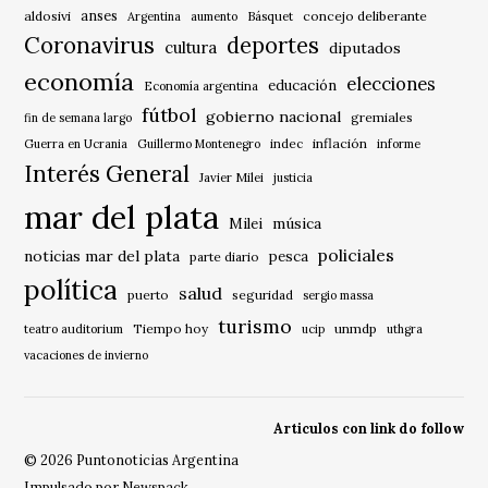
anses
aldosivi
Básquet
concejo deliberante
Argentina
aumento
Coronavirus
deportes
cultura
diputados
economía
elecciones
educación
Economía argentina
fútbol
gobierno nacional
gremiales
fin de semana largo
indec
inflación
Guerra en Ucrania
Guillermo Montenegro
informe
Interés General
Javier Milei
justicia
mar del plata
música
Milei
policiales
noticias mar del plata
pesca
parte diario
política
salud
puerto
seguridad
sergio massa
turismo
Tiempo hoy
unmdp
teatro auditorium
ucip
uthgra
vacaciones de invierno
Articulos con link do follow
© 2026 Puntonoticias Argentina
Impulsado por Newspack