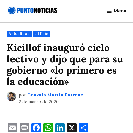
Saltar
Menú
al
Punto
contenido
Noticias
Publicado
Actualidad
El País
en
Kicillof inauguró ciclo
lectivo y dijo que para su
gobierno «lo primero es
la educación»
por
Gonzalo Martín Patrone
2 de marzo de 2020
Email
Print
Facebook
WhatsApp
LinkedIn
X
Comparti