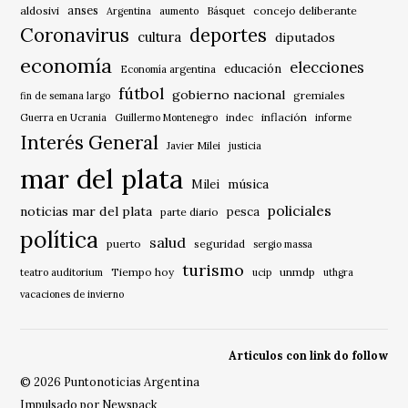
anses
aldosivi
Básquet
concejo deliberante
Argentina
aumento
Coronavirus
deportes
cultura
diputados
economía
elecciones
educación
Economía argentina
fútbol
gobierno nacional
gremiales
fin de semana largo
indec
inflación
Guerra en Ucrania
Guillermo Montenegro
informe
Interés General
Javier Milei
justicia
mar del plata
música
Milei
policiales
noticias mar del plata
pesca
parte diario
política
salud
puerto
seguridad
sergio massa
turismo
Tiempo hoy
unmdp
teatro auditorium
ucip
uthgra
vacaciones de invierno
Articulos con link do follow
© 2026 Puntonoticias Argentina
Impulsado por Newspack