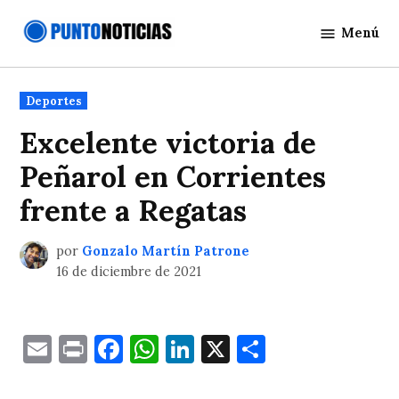
Saltar
Menú
al
Punto
contenido
Noticias
Publicado
Deportes
en
Excelente victoria de
Peñarol en Corrientes
frente a Regatas
por
Gonzalo Martín Patrone
16 de diciembre de 2021
Email
Print
Facebook
WhatsApp
LinkedIn
X
Comparti