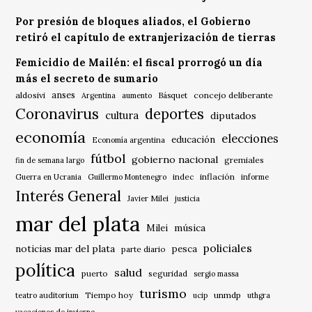
Por presión de bloques aliados, el Gobierno
retiró el capítulo de extranjerización de tierras
Femicidio de Mailén: el fiscal prorrogó un día
más el secreto de sumario
anses
aldosivi
Básquet
concejo deliberante
Argentina
aumento
Coronavirus
deportes
cultura
diputados
economía
elecciones
educación
Economía argentina
fútbol
gobierno nacional
gremiales
fin de semana largo
indec
inflación
Guerra en Ucrania
Guillermo Montenegro
informe
Interés General
Javier Milei
justicia
mar del plata
música
Milei
policiales
noticias mar del plata
pesca
parte diario
política
salud
puerto
seguridad
sergio massa
turismo
Tiempo hoy
unmdp
teatro auditorium
ucip
uthgra