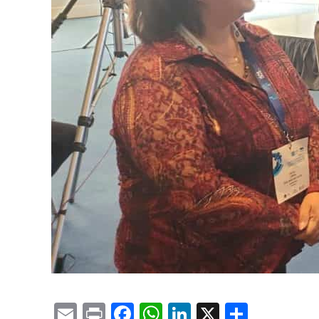
Email
Print
Facebook
WhatsApp
LinkedIn
X
Compa