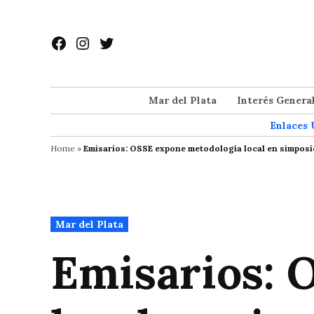
Saltar
al
Facebook
Instagram
Twitter
contenido
Mar del Plata
Interés Genera
Enlaces 
Home
»
Emisarios: OSSE expone metodología local en simposi
Publicado
Mar del Plata
en
Emisarios: 