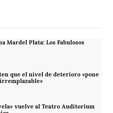
rtir
na Mardel Plata: Los Fabulosos
en que el nivel de deterioro «pone
 irremplazable»
vela» vuelve al Teatro Auditorium
ica