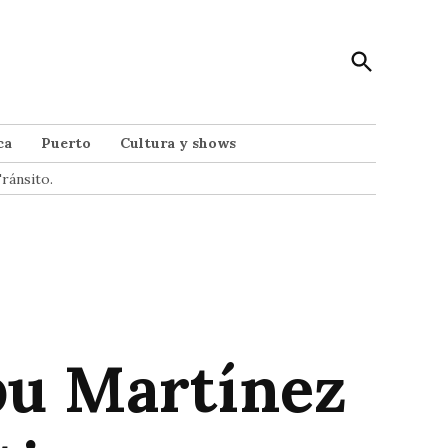
Open
Punto Noticias
Search
Noticias de Mar del Plata
ca
Puerto
Cultura y shows
ránsito.
bu Martínez