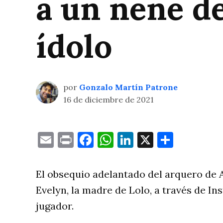
a un nene de
ídolo
por
Gonzalo Martín Patrone
16 de diciembre de 2021
Email
Print
Facebook
WhatsApp
LinkedIn
X
Compa
El obsequio adelantado del arquero de 
Evelyn, la madre de Lolo, a través de I
jugador.