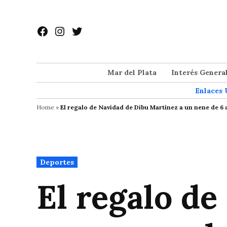
Saltar
al
Facebook
Instagram
Twitter
contenido
Mar del Plata
Interés Genera
Enlaces 
Home
»
El regalo de Navidad de Dibu Martínez a un nene de 6 
Publicado
Deportes
en
El regalo d