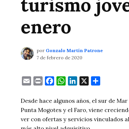
turismo jov
enero
por
Gonzalo Martín Patrone
7 de febrero de 2020
Email
Print
Facebook
WhatsApp
LinkedIn
X
Compa
Desde hace algunos años, el sur de Mar
Punta Mogotes y el Faro, viene creciend
ver con ofertas y servicios vinculados a
más alto nivel adquisitivo.