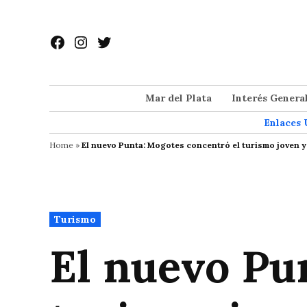
Saltar
al
Facebook
Instagram
Twitter
contenido
Mar del Plata
Interés Genera
Enlaces 
Home
»
El nuevo Punta: Mogotes concentró el turismo joven 
Publicado
Turismo
en
El nuevo Pu