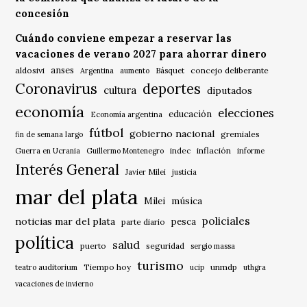
concesión
Cuándo conviene empezar a reservar las
vacaciones de verano 2027 para ahorrar dinero
anses
aldosivi
Básquet
concejo deliberante
Argentina
aumento
Coronavirus
deportes
cultura
diputados
economía
elecciones
educación
Economía argentina
fútbol
gobierno nacional
gremiales
fin de semana largo
indec
inflación
Guerra en Ucrania
Guillermo Montenegro
informe
Interés General
Javier Milei
justicia
mar del plata
música
Milei
policiales
noticias mar del plata
pesca
parte diario
política
salud
puerto
seguridad
sergio massa
turismo
Tiempo hoy
unmdp
teatro auditorium
ucip
uthgra
vacaciones de invierno