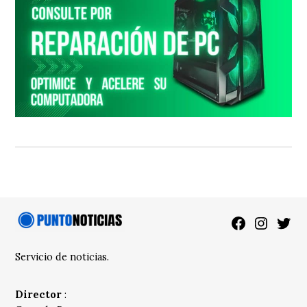
Facebook
Instagra
Twitt
Servicio de noticias.
Director
: