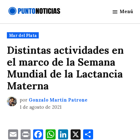
Saltar
Menú
al
Punto
contenido
Noticias
Publicado
Mar del Plata
en
Distintas actividades en
el marco de la Semana
Mundial de la Lactancia
Materna
por
Gonzalo Martín Patrone
1 de agosto de 2021
Email
Print
Facebook
WhatsApp
LinkedIn
X
Comparti