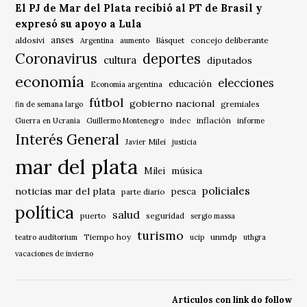
El PJ de Mar del Plata recibió al PT de Brasil y
expresó su apoyo a Lula
anses
aldosivi
Básquet
concejo deliberante
Argentina
aumento
Coronavirus
deportes
cultura
diputados
economía
elecciones
educación
Economía argentina
fútbol
gobierno nacional
gremiales
fin de semana largo
indec
inflación
Guerra en Ucrania
Guillermo Montenegro
informe
Interés General
Javier Milei
justicia
mar del plata
música
Milei
policiales
noticias mar del plata
pesca
parte diario
política
salud
puerto
seguridad
sergio massa
turismo
Tiempo hoy
unmdp
teatro auditorium
ucip
uthgra
vacaciones de invierno
Articulos con link do follow