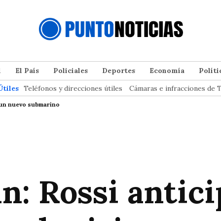
l
El País
Policiales
Deportes
Economía
Políti
Útiles
Teléfonos y direcciones útiles
Cámaras e infracciones de T
r un nuevo submarino
: Rossi antici