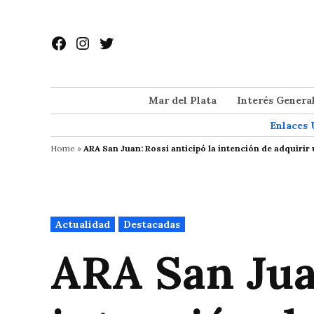
Saltar
al
Facebook
Instagram
Twitter
contenido
Mar del Plata
Interés Genera
Enlaces 
Home
»
ARA San Juan: Rossi anticipó la intención de adquiri
Publicado
Actualidad
Destacadas
en
ARA San Juan