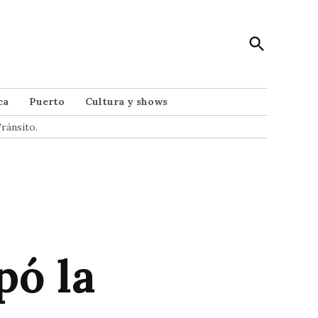
Open
Punto Noticias
Search
Noticias de Mar del Plata
ca
Puerto
Cultura y shows
ránsito.
pó la