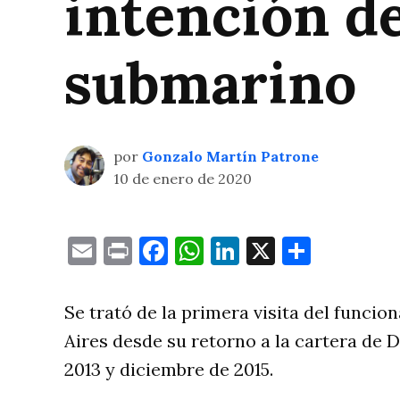
intención d
submarino
por
Gonzalo Martín Patrone
10 de enero de 2020
Email
Print
Facebook
WhatsApp
LinkedIn
X
Compa
Se trató de la primera visita del funcio
Aires desde su retorno a la cartera de
2013 y diciembre de 2015.