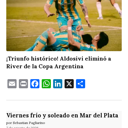
¡Triunfo histórico! Aldosivi eliminó a
River de la Copa Argentina
Email
Print
Facebook
WhatsApp
LinkedIn
X
Comparti
Viernes frío y soleado en Mar del Plata
por Sebastian Pagliarino
7 de agosto de 2026