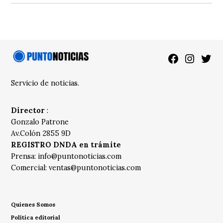
Facebook
Instagra
Twitt
Servicio de noticias.
Director
:
Gonzalo Patrone
Av.Colón 2855 9D
REGISTRO DNDA en trámite
Prensa:
info@puntonoticias.com
Comercial:
ventas@puntonoticias.com
Quienes Somos
Política editorial