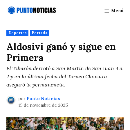
Saltar
Menú
al
Punto
contenido
Noticias
Publicado
Deportes
Portada
en
Aldosivi ganó y sigue en
Primera
El Tiburón derrotó a San Martín de San Juan 4 a
2 y en la última fecha del Torneo Clausura
aseguró la permanencia.
por
Punto Noticias
15 de noviembre de 2025