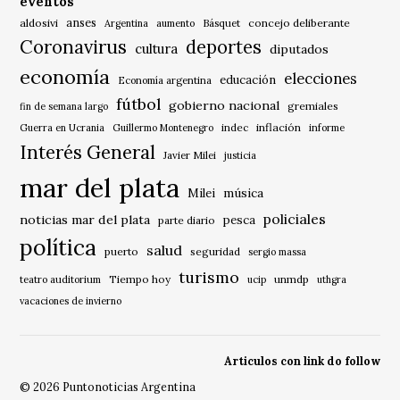
eventos
anses
aldosivi
Básquet
concejo deliberante
Argentina
aumento
Coronavirus
deportes
cultura
diputados
economía
elecciones
educación
Economía argentina
fútbol
gobierno nacional
gremiales
fin de semana largo
indec
inflación
Guerra en Ucrania
Guillermo Montenegro
informe
Interés General
Javier Milei
justicia
mar del plata
música
Milei
policiales
noticias mar del plata
pesca
parte diario
política
salud
puerto
seguridad
sergio massa
turismo
Tiempo hoy
unmdp
teatro auditorium
ucip
uthgra
vacaciones de invierno
Articulos con link do follow
© 2026 Puntonoticias Argentina