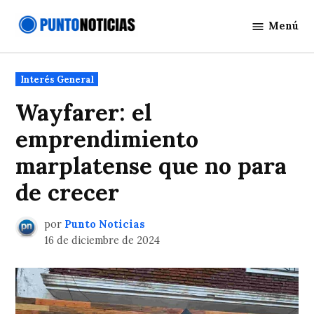
Saltar
Menú
al
Punto
contenido
Noticias
Publicado
Interés General
en
Wayfarer: el
emprendimiento
marplatense que no para
de crecer
por
Punto Noticias
16 de diciembre de 2024