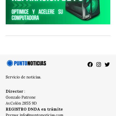
Facebook
Instagra
Twitt
Servicio de noticias.
Director
:
Gonzalo Patrone
Av.Colón 2855 9D
REGISTRO DNDA en trámite
Prensa:
info@puntonoticias.com