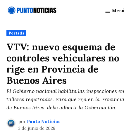
Saltar
Menú
al
Punto
contenido
Noticias
Publicado
Portada
en
VTV: nuevo esquema de
controles vehiculares no
rige en Provincia de
Buenos Aires
El Gobierno nacional habilita las inspecciones en
talleres registrados. Para que rija en la Provincia
de Buenos Aires, debe adherir la Gobernación.
por
Punto Noticias
3 de junio de 2026