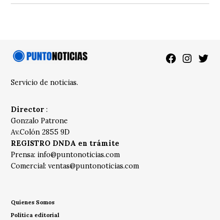
Facebook
Instagra
Twitt
Servicio de noticias.
Director
:
Gonzalo Patrone
Av.Colón 2855 9D
REGISTRO DNDA en trámite
Prensa:
info@puntonoticias.com
Comercial:
ventas@puntonoticias.com
Quienes Somos
Política editorial