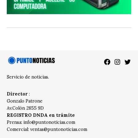
Facebook
Instagra
Twitt
Servicio de noticias.
Director
:
Gonzalo Patrone
Av.Colón 2855 9D
REGISTRO DNDA en trámite
Prensa:
info@puntonoticias.com
Comercial:
ventas@puntonoticias.com