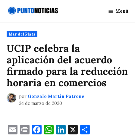
Saltar
Menú
al
Punto
contenido
Noticias
Publicado
Mar del Plata
en
UCIP celebra la
aplicación del acuerdo
firmado para la reducción
horaria en comercios
por
Gonzalo Martín Patrone
24 de marzo de 2020
Email
Print
Facebook
WhatsApp
LinkedIn
X
Comparti