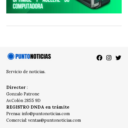
Facebook
Instagra
Twitt
Servicio de noticias.
Director
:
Gonzalo Patrone
Av.Colón 2855 9D
REGISTRO DNDA en trámite
Prensa:
info@puntonoticias.com
Comercial:
ventas@puntonoticias.com