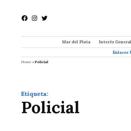
Saltar
al
Facebook
Instagram
Twitter
contenido
Mar del Plata
Interés Genera
Enlaces 
Home
»
Policial
Etiqueta:
Policial