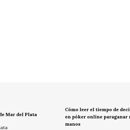
Cómo leer el tiempo de dec
de Mar del Plata
en póker online paraganar
manos
lata