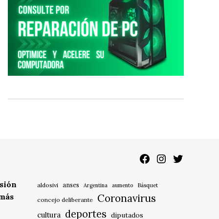
Facebook
Instagram
Twitter
isión
anses
aldosivi
Básquet
Argentina
aumento
 más
Coronavirus
concejo deliberante
deportes
cultura
diputados