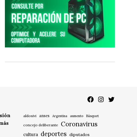
Facebook
Instagram
Twitter
isión
anses
aldosivi
Básquet
Argentina
aumento
 más
Coronavirus
concejo deliberante
deportes
cultura
diputados