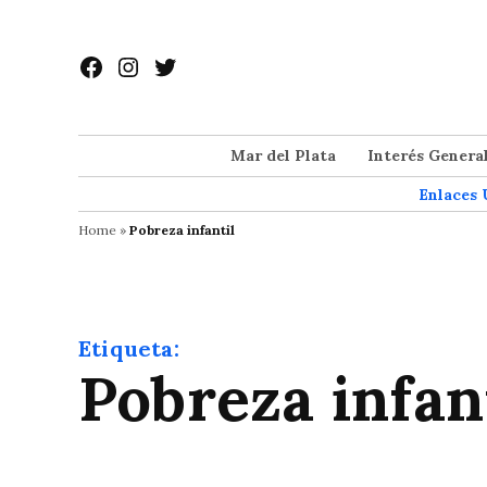
Saltar
al
Facebook
Instagram
Twitter
contenido
Mar del Plata
Interés Genera
Enlaces 
Home
»
Pobreza infantil
Etiqueta:
Pobreza infan