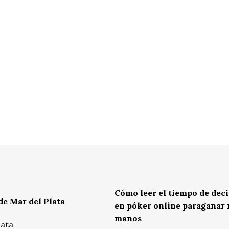
Cómo leer el tiempo de dec
de Mar del Plata
en póker online paraganar
manos
lata