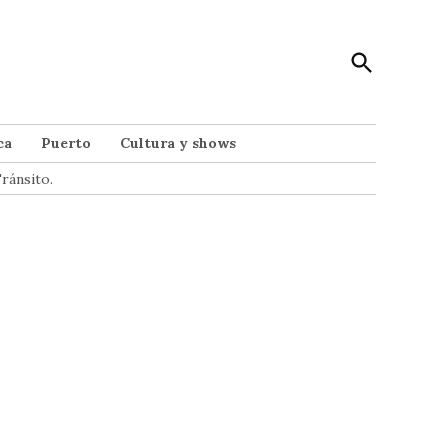
Open
Punto Noticias
Search
Noticias de Mar del Plata
ca
Puerto
Cultura y shows
ránsito.