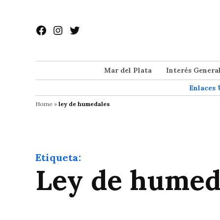
Saltar
al
Facebook
Instagram
Twitter
contenido
Mar del Plata
Interés Genera
Enlaces 
Home
»
ley de humedales
Etiqueta:
ley de humed