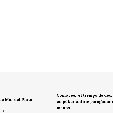
Cómo leer el tiempo de dec
de Mar del Plata
en póker online paraganar
manos
lata