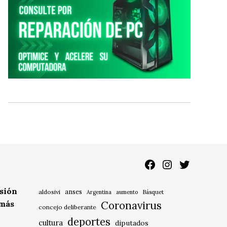
Facebook
Instagram
Twitter
isión
anses
aldosivi
Básquet
Argentina
aumento
 más
Coronavirus
concejo deliberante
deportes
cultura
diputados