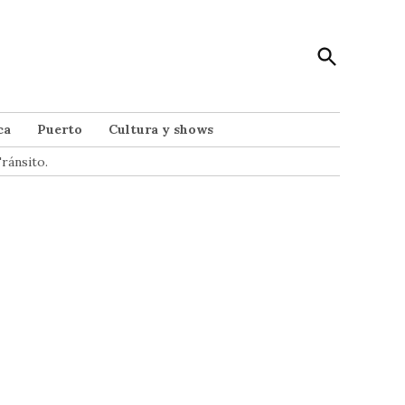
Open
Punto Noticias
Search
Noticias de Mar del Plata
ca
Puerto
Cultura y shows
ránsito.