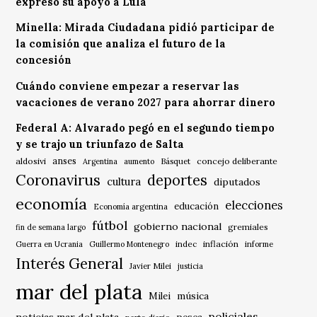
expresó su apoyo a Lula
Minella: Mirada Ciudadana pidió participar de
la comisión que analiza el futuro de la
concesión
Cuándo conviene empezar a reservar las
vacaciones de verano 2027 para ahorrar dinero
Federal A: Alvarado pegó en el segundo tiempo
y se trajo un triunfazo de Salta
anses
aldosivi
Básquet
concejo deliberante
Argentina
aumento
Coronavirus
deportes
cultura
diputados
economía
elecciones
educación
Economía argentina
fútbol
gobierno nacional
gremiales
fin de semana largo
indec
inflación
Guerra en Ucrania
Guillermo Montenegro
informe
Interés General
Javier Milei
justicia
mar del plata
música
Milei
policiales