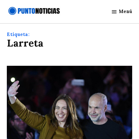
Saltar
Menú
al
Punto
contenido
Noticias
Etiqueta:
larreta