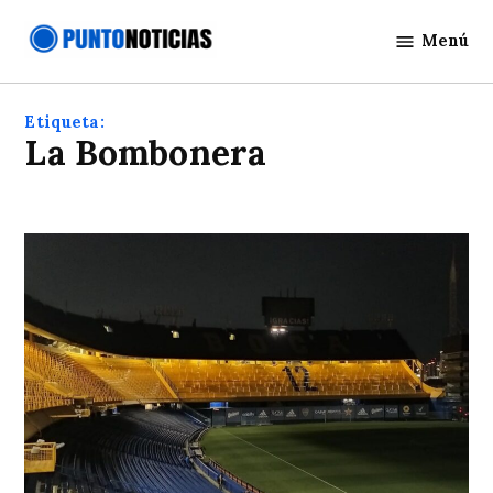
Saltar
Menú
al
Punto
contenido
Noticias
Etiqueta:
La Bombonera