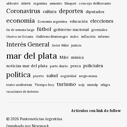
anses
aldosivi
Básquet
concejo deliberante
Argentina
aumento
Coronavirus
deportes
cultura
diputados
economía
elecciones
educación
Economía argentina
fútbol
gobierno nacional
gremiales
fin de semana largo
indec
inflación
Guerra en Ucrania
Guillermo Montenegro
informe
Interés General
Javier Milei
justicia
mar del plata
música
Milei
policiales
noticias mar del plata
pesca
parte diario
política
salud
puerto
seguridad
sergio massa
turismo
Tiempo hoy
unmdp
teatro auditorium
ucip
uthgra
vacaciones de invierno
Articulos con link do follow
© 2026 Puntonoticias Argentina
Impulsado por Newspack