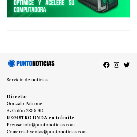
Facebook
Instagra
Twitt
Servicio de noticias.
Director
:
Gonzalo Patrone
Av.Colón 2855 9D
REGISTRO DNDA en trámite
Prensa:
info@puntonoticias.com
Comercial:
ventas@puntonoticias.com