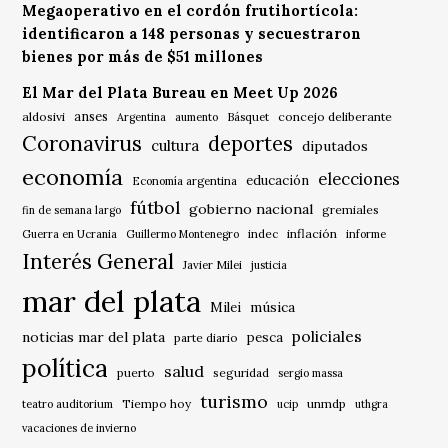
Megaoperativo en el cordón frutihortícola:
identificaron a 148 personas y secuestraron
bienes por más de $51 millones
El Mar del Plata Bureau en Meet Up 2026
anses
aldosivi
Básquet
concejo deliberante
Argentina
aumento
Coronavirus
deportes
cultura
diputados
economía
elecciones
educación
Economía argentina
fútbol
gobierno nacional
gremiales
fin de semana largo
indec
inflación
Guerra en Ucrania
Guillermo Montenegro
informe
Interés General
Javier Milei
justicia
mar del plata
música
Milei
policiales
noticias mar del plata
pesca
parte diario
política
salud
puerto
seguridad
sergio massa
turismo
Tiempo hoy
unmdp
teatro auditorium
ucip
uthgra
vacaciones de invierno