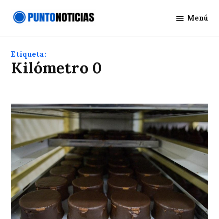
Saltar
Menú
al
Punto
contenido
Noticias
Etiqueta:
Kilómetro 0