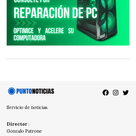
Facebook
Instagra
Twitt
Servicio de noticias.
Director
:
Gonzalo Patrone