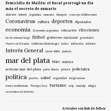
Femicidio de Mailén: el fiscal prorrogó un día
más el secreto de sumario
anses
aldosivi
Básquet
concejo deliberante
Argentina
aumento
Coronavirus
deportes
cultura
diputados
economía
elecciones
educación
Economía argentina
fútbol
gobierno nacional
gremiales
fin de semana largo
indec
inflación
Guerra en Ucrania
Guillermo Montenegro
informe
Interés General
Javier Milei
justicia
mar del plata
música
Milei
policiales
noticias mar del plata
pesca
parte diario
política
salud
puerto
seguridad
sergio massa
turismo
Tiempo hoy
unmdp
teatro auditorium
ucip
uthgra
vacaciones de invierno
Articulos con link do follow