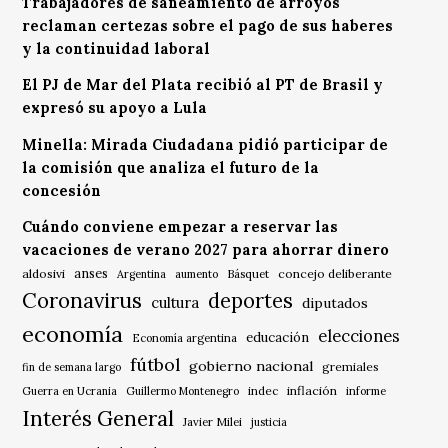
Trabajadores de saneamiento de arroyos
reclaman certezas sobre el pago de sus haberes
y la continuidad laboral
El PJ de Mar del Plata recibió al PT de Brasil y
expresó su apoyo a Lula
Minella: Mirada Ciudadana pidió participar de
la comisión que analiza el futuro de la
concesión
Cuándo conviene empezar a reservar las
vacaciones de verano 2027 para ahorrar dinero
anses
aldosivi
Básquet
concejo deliberante
Argentina
aumento
Coronavirus
deportes
cultura
diputados
economía
elecciones
educación
Economía argentina
fútbol
gobierno nacional
gremiales
fin de semana largo
indec
inflación
Guerra en Ucrania
Guillermo Montenegro
informe
Interés General
Javier Milei
justicia