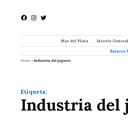
Saltar
al
Facebook
Instagram
Twitter
contenido
Mar del Plata
Interés Genera
Enlaces 
Home
»
Industria del juguete
Etiqueta:
Industria del