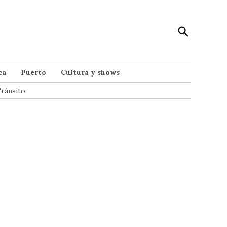
Open
Punto Noticias
Search
Noticias de Mar del Plata
ca
Puerto
Cultura y shows
ránsito.