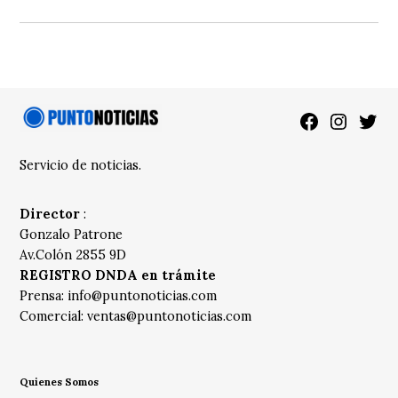
Facebook
Instagra
Twitt
Servicio de noticias.
Director
:
Gonzalo Patrone
Av.Colón 2855 9D
REGISTRO DNDA en trámite
Prensa:
info@puntonoticias.com
Comercial:
ventas@puntonoticias.com
Quienes Somos