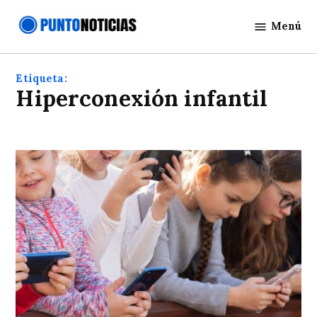
Saltar
Menú
al
Punto
contenido
Noticias
Etiqueta:
Hiperconexión infantil