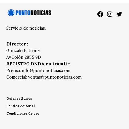
Facebook
Instagra
Twitt
Servicio de noticias.
Director
:
Gonzalo Patrone
Av.Colón 2855 9D
REGISTRO DNDA en trámite
Prensa:
info@puntonoticias.com
Comercial:
ventas@puntonoticias.com
Quienes Somos
Política editorial
Condiciones de uso