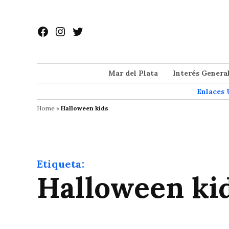
Saltar
al
Facebook
Instagram
Twitter
contenido
Mar del Plata
Interés Genera
Enlaces 
Home
»
Halloween kids
Etiqueta:
Halloween ki