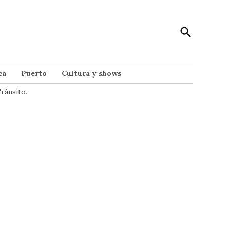
Open
Punto Noticias
Search
Noticias de Mar del Plata
ca
Puerto
Cultura y shows
ránsito.