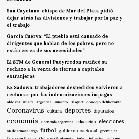
San Cayetano: obispo de Mar del Plata pidió
dejar atrás las divisiones y trabajar por la paz y
el trabajo
García Cuerva: “El pueblo está cansado de
dirigentes que hablan de los pobres, pero no
están cerca de sus necesidades”
El STM de General Pueyrredon ratificó su
rechazo a la venta de tierras a capitales
extranjeros
Ex Sadowa: trabajadores despedidos volvieron a
reclamar por las indemnizaciones impagas
anses
aldosivi
Básquet
concejo deliberante
Argentina
aumento
Coronavirus
deportes
cultura
diputados
economía
elecciones
educación
Economía argentina
fútbol
gobierno nacional
gremiales
fin de semana largo
indec
inflación
Guerra en Ucrania
Guillermo Montenegro
informe