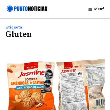
Saltar
Menú
al
Punto
contenido
Noticias
Etiqueta:
gluten