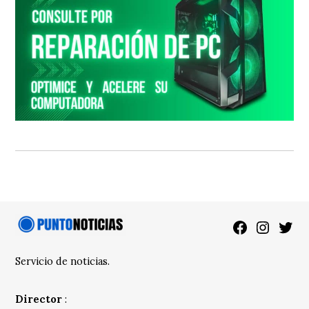
Facebook
Instagra
Twitt
Servicio de noticias.
Director
: