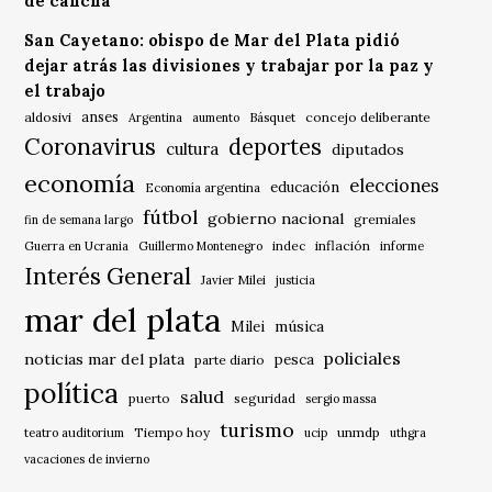
de cancha
San Cayetano: obispo de Mar del Plata pidió
dejar atrás las divisiones y trabajar por la paz y
el trabajo
anses
aldosivi
Básquet
concejo deliberante
Argentina
aumento
Coronavirus
deportes
cultura
diputados
economía
elecciones
educación
Economía argentina
fútbol
gobierno nacional
gremiales
fin de semana largo
indec
inflación
Guerra en Ucrania
Guillermo Montenegro
informe
Interés General
Javier Milei
justicia
mar del plata
música
Milei
policiales
noticias mar del plata
pesca
parte diario
política
salud
puerto
seguridad
sergio massa
turismo
Tiempo hoy
unmdp
teatro auditorium
ucip
uthgra
vacaciones de invierno