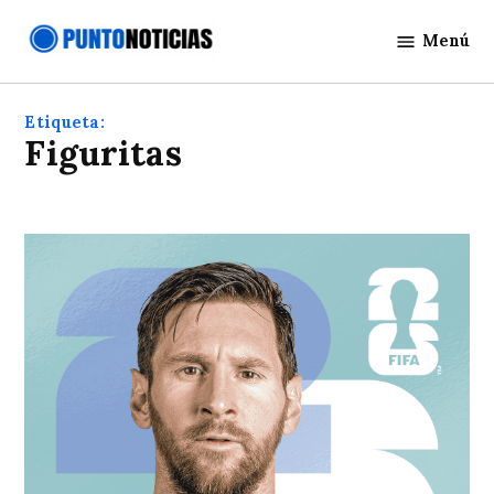
Saltar
Menú
al
Punto
contenido
Noticias
Etiqueta:
figuritas