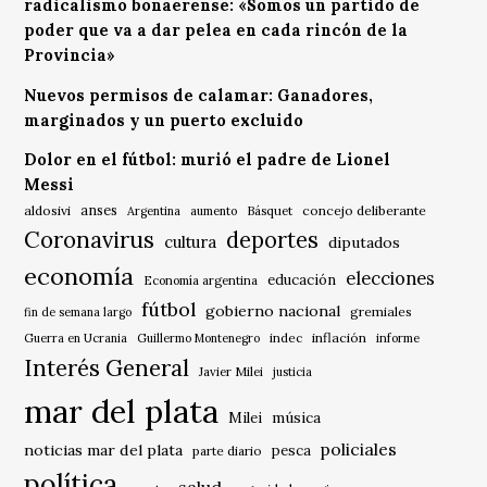
radicalismo bonaerense: «Somos un partido de
poder que va a dar pelea en cada rincón de la
Provincia»
Nuevos permisos de calamar: Ganadores,
marginados y un puerto excluido
Dolor en el fútbol: murió el padre de Lionel
Messi
anses
aldosivi
Básquet
concejo deliberante
Argentina
aumento
Coronavirus
deportes
cultura
diputados
economía
elecciones
educación
Economía argentina
fútbol
gobierno nacional
gremiales
fin de semana largo
indec
inflación
Guerra en Ucrania
Guillermo Montenegro
informe
Interés General
Javier Milei
justicia
mar del plata
música
Milei
policiales
noticias mar del plata
pesca
parte diario
política