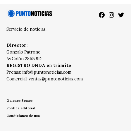
Facebook
Instagra
Twitt
Servicio de noticias.
Director
:
Gonzalo Patrone
Av.Colón 2855 9D
REGISTRO DNDA en trámite
Prensa:
info@puntonoticias.com
Comercial:
ventas@puntonoticias.com
Quienes Somos
Política editorial
Condiciones de uso