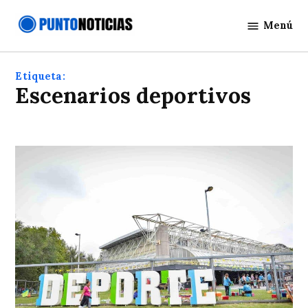
Saltar
Menú
al
Punto
contenido
Noticias
Etiqueta:
Escenarios deportivos