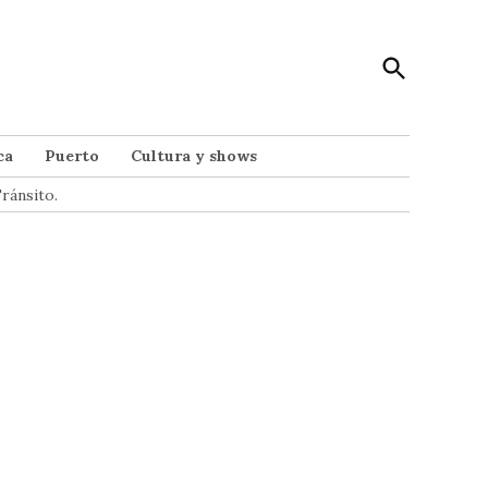
Open
Punto Noticias
Search
Noticias de Mar del Plata
ca
Puerto
Cultura y shows
ránsito.