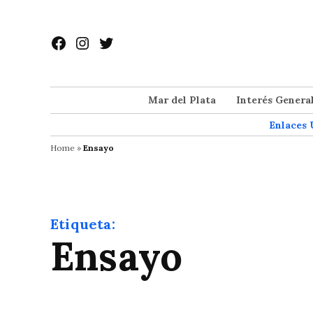
Saltar
al
Facebook
Instagram
Twitter
contenido
Mar del Plata
Interés Genera
Enlaces 
Home
»
Ensayo
Etiqueta:
Ensayo