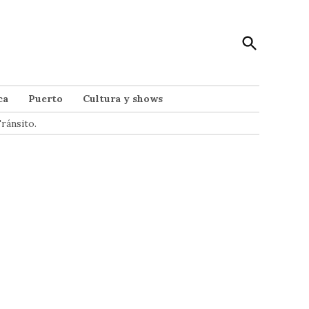
Open
Punto Noticias
Search
Noticias de Mar del Plata
ca
Puerto
Cultura y shows
ránsito.