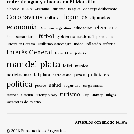
redes de agua y cloacas en El Martillo
anses
aldosivi
Básquet
concejo deliberante
Argentina
aumento
Coronavirus
deportes
cultura
diputados
economía
elecciones
educación
Economía argentina
fútbol
gobierno nacional
gremiales
fin de semana largo
indec
inflación
Guerra en Ucrania
Guillermo Montenegro
informe
Interés General
Javier Milei
justicia
mar del plata
música
Milei
policiales
noticias mar del plata
pesca
parte diario
política
salud
puerto
seguridad
sergio massa
turismo
Tiempo hoy
unmdp
teatro auditorium
ucip
uthgra
vacaciones de invierno
Articulos con link do follow
© 2026 Puntonoticias Argentina