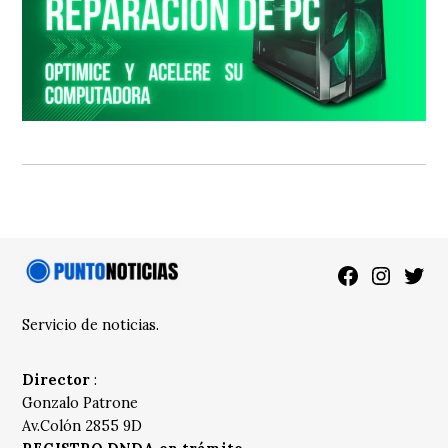
Facebook
Instagra
Twitt
Servicio de noticias.
Director
:
Gonzalo Patrone
Av.Colón 2855 9D