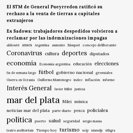
El STM de General Pueyrredon ratificó su
rechazo a la venta de tierras a capitales
extranjeros
Ex Sadowa: trabajadores despedidos volvieron a
reclamar por las indemnizaciones impagas
anses
aldosivi
Básquet
concejo deliberante
Argentina
aumento
Coronavirus
deportes
cultura
diputados
economía
elecciones
educación
Economía argentina
fútbol
gobierno nacional
gremiales
fin de semana largo
indec
inflación
Guerra en Ucrania
Guillermo Montenegro
informe
Interés General
Javier Milei
justicia
mar del plata
música
Milei
policiales
noticias mar del plata
pesca
parte diario
política
salud
puerto
seguridad
sergio massa
turismo
Tiempo hoy
unmdp
teatro auditorium
ucip
uthgra