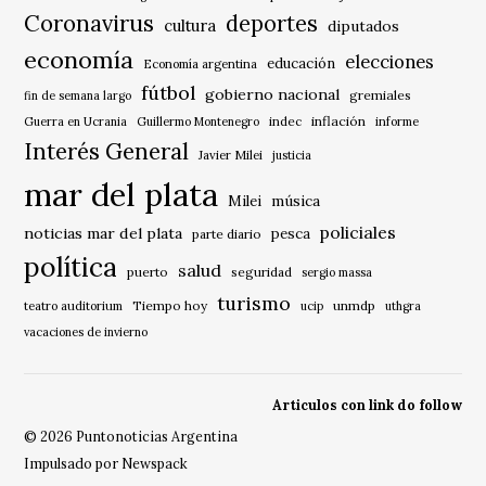
Coronavirus
deportes
cultura
diputados
economía
elecciones
educación
Economía argentina
fútbol
gobierno nacional
gremiales
fin de semana largo
indec
inflación
Guerra en Ucrania
Guillermo Montenegro
informe
Interés General
Javier Milei
justicia
mar del plata
música
Milei
policiales
noticias mar del plata
pesca
parte diario
política
salud
puerto
seguridad
sergio massa
turismo
Tiempo hoy
unmdp
teatro auditorium
ucip
uthgra
vacaciones de invierno
Articulos con link do follow
© 2026 Puntonoticias Argentina
Impulsado por Newspack