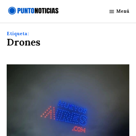
Saltar
Menú
al
Punto
contenido
Noticias
Etiqueta:
drones