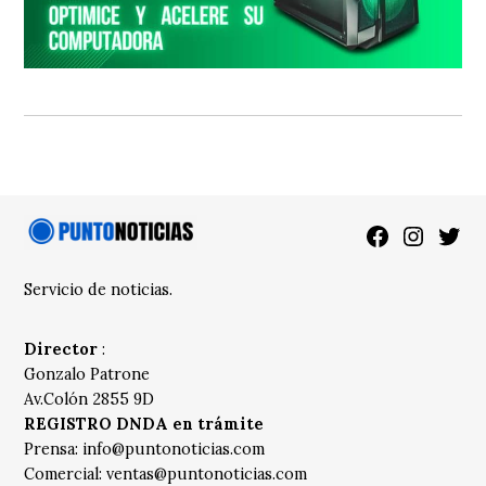
Facebook
Instagra
Twitt
Servicio de noticias.
Director
:
Gonzalo Patrone
Av.Colón 2855 9D
REGISTRO DNDA en trámite
Prensa:
info@puntonoticias.com
Comercial:
ventas@puntonoticias.com