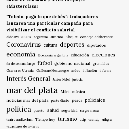
«Masterclass»
“Toledo, pagá lo que debés”: trabajadores
lanzaron una particular campaña para
visibilizar el conflicto salarial
anses
aldosivi
Básquet
concejo deliberante
Argentina
aumento
Coronavirus
deportes
cultura
diputados
economía
elecciones
educación
Economía argentina
fútbol
gobierno nacional
gremiales
fin de semana largo
indec
inflación
Guerra en Ucrania
Guillermo Montenegro
informe
Interés General
Javier Milei
justicia
mar del plata
música
Milei
policiales
noticias mar del plata
pesca
parte diario
política
salud
puerto
seguridad
sergio massa
turismo
Tiempo hoy
unmdp
teatro auditorium
ucip
uthgra
vacaciones de invierno