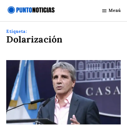
Saltar
Menú
al
Punto
contenido
Noticias
Etiqueta:
dolarización