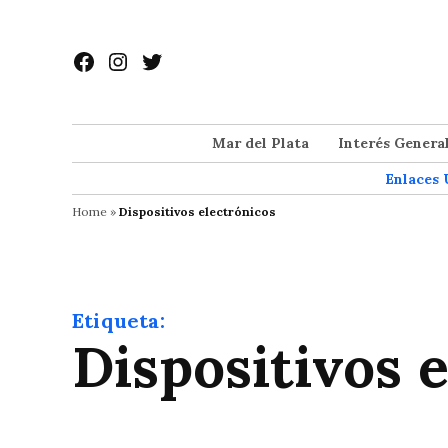
Saltar
al
Facebook
Instagram
Twitter
contenido
Mar del Plata
Interés Genera
Enlaces 
Home
»
Dispositivos electrónicos
Etiqueta:
Dispositivos 