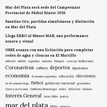
Mar del Plata será sede del Campeonato
Provincial de Fútbol Sénior 2026
Faustino Oro, partidas simultáneas y distinción
en Mar del Plata
Llega ERRO al Museo MAR, una performance
sonora y visual
OSSE avanza con una licitación para completar
redes de agua y cloacas en El Martillo
anses
aldosivi
Básquet
concejo deliberante
Argentina
aumento
Coronavirus
deportes
cultura
diputados
economía
elecciones
educación
Economía argentina
fútbol
gobierno nacional
gremiales
fin de semana largo
indec
inflación
Guerra en Ucrania
Guillermo Montenegro
informe
Interés General
Javier Milei
justicia
mar del plata
música
Milei