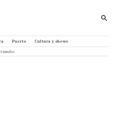
Open
Punto Noticias
Search
Noticias de Mar del Plata
ca
Puerto
Cultura y shows
ránsito.