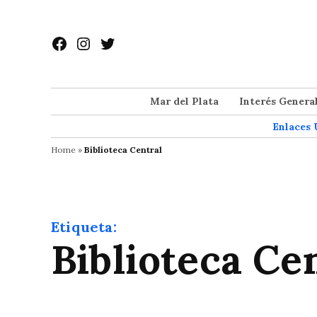
Saltar
al
Facebook
Instagram
Twitter
contenido
Mar del Plata
Interés Genera
Enlaces 
Home
»
Biblioteca Central
Etiqueta:
Biblioteca Ce