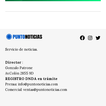
Facebook
Instagra
Twitt
Servicio de noticias.
Director
:
Gonzalo Patrone
Av.Colón 2855 9D
REGISTRO DNDA en trámite
Prensa:
info@puntonoticias.com
Comercial:
ventas@puntonoticias.com