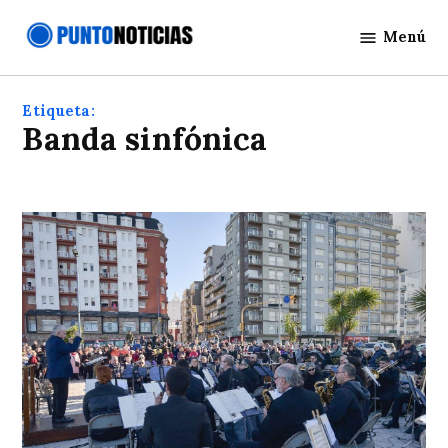
Saltar
Menú
al
Punto
contenido
Noticias
Etiqueta:
banda sinfónica