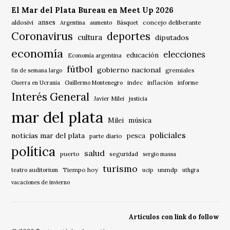
El Mar del Plata Bureau en Meet Up 2026
anses
aldosivi
Básquet
concejo deliberante
Argentina
aumento
Coronavirus
deportes
cultura
diputados
economía
elecciones
educación
Economía argentina
fútbol
gobierno nacional
gremiales
fin de semana largo
indec
inflación
Guerra en Ucrania
Guillermo Montenegro
informe
Interés General
Javier Milei
justicia
mar del plata
música
Milei
policiales
noticias mar del plata
pesca
parte diario
política
salud
puerto
seguridad
sergio massa
turismo
Tiempo hoy
unmdp
teatro auditorium
ucip
uthgra
vacaciones de invierno
Articulos con link do follow