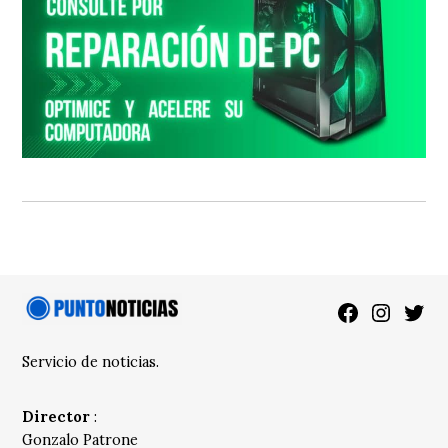
Facebook
Instagra
Twitt
Servicio de noticias.
Director
:
Gonzalo Patrone