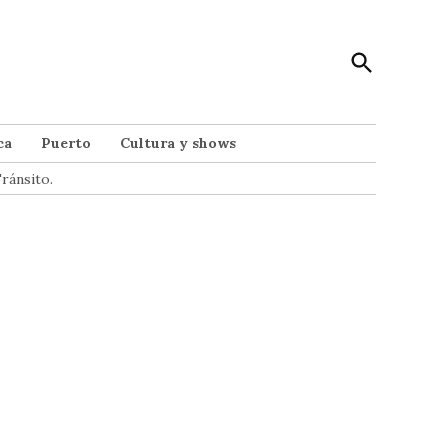
Open
Punto Noticias
Search
Noticias de Mar del Plata
ca
Puerto
Cultura y shows
ránsito.