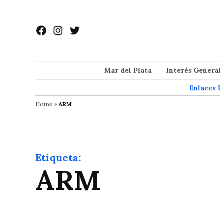
Saltar
al
Facebook
Instagram
Twitter
contenido
Mar del Plata
Interés Genera
Enlaces 
Home
»
ARM
Etiqueta:
ARM