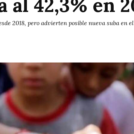
a al 42,3% en 2
esde 2018, pero advierten posible nueva suba en e