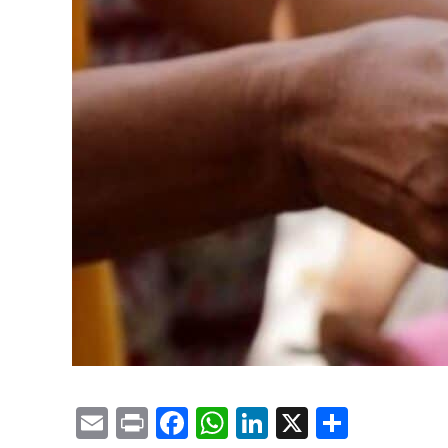
Email
Print
Facebook
WhatsApp
LinkedIn
X
Compa