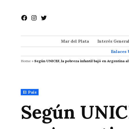
Saltar
al
Facebook
Instagram
Twitter
contenido
Mar del Plata
Interés Genera
Enlaces 
Home
»
Según UNICEF, la pobreza infantil bajó en Argentina a
Publicado
El País
en
Según UNICEF