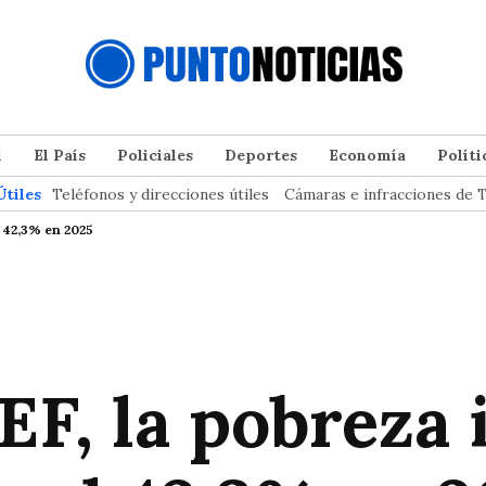
l
El País
Policiales
Deportes
Economía
Políti
Útiles
Teléfonos y direcciones útiles
Cámaras e infracciones de T
l 42,3% en 2025
, la pobreza i