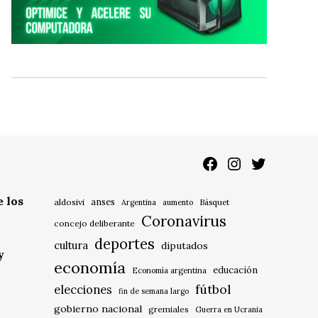
Facebook
Instagram
Twitter
 los
anses
aldosivi
Básquet
Argentina
aumento
Coronavirus
concejo deliberante
deportes
cultura
diputados
y
economía
educación
Economía argentina
fútbol
elecciones
fin de semana largo
gobierno nacional
gremiales
Guerra en Ucrania