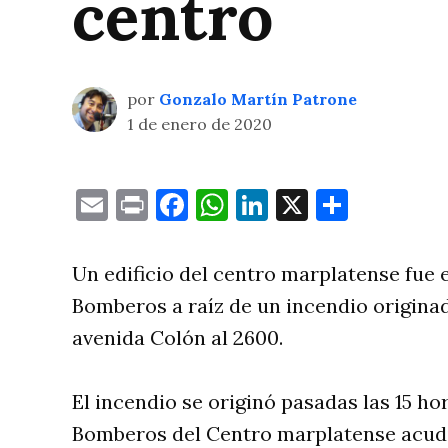
centro
por
Gonzalo Martín Patrone
1 de enero de 2020
Email
Print
Facebook
WhatsApp
LinkedIn
X
Compa
Un edificio del centro marplatense fue
Bomberos a raíz de un incendio originad
avenida Colón al 2600.
El incendio se originó pasadas las 15 ho
Bomberos del Centro marplatense acudió