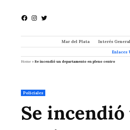
Saltar
al
Facebook
Instagram
Twitter
contenido
Mar del Plata
Interés Genera
Enlaces 
Home
»
Se incendió un departamento en pleno centro
Publicado
Policiales
en
Se incendió