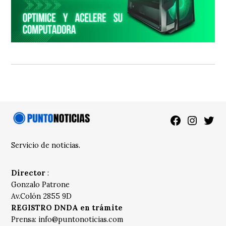
Facebook
Instagra
Twitt
Servicio de noticias.
Director
:
Gonzalo Patrone
Av.Colón 2855 9D
REGISTRO DNDA en trámite
Prensa:
info@puntonoticias.com