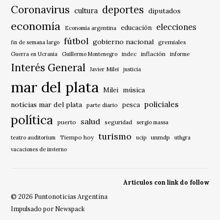
Coronavirus
deportes
cultura
diputados
economía
elecciones
educación
Economía argentina
fútbol
gobierno nacional
gremiales
fin de semana largo
indec
inflación
Guerra en Ucrania
Guillermo Montenegro
informe
Interés General
Javier Milei
justicia
mar del plata
música
Milei
policiales
noticias mar del plata
pesca
parte diario
política
salud
puerto
seguridad
sergio massa
turismo
Tiempo hoy
unmdp
teatro auditorium
ucip
uthgra
vacaciones de invierno
Articulos con link do follow
© 2026 Puntonoticias Argentina
Impulsado por Newspack